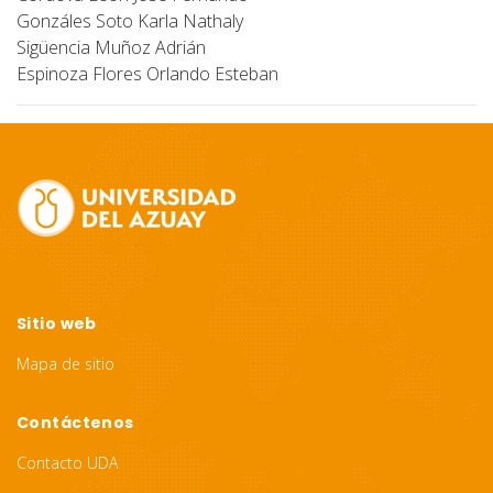
Gonzáles Soto Karla Nathaly
Sigüencia Muñoz Adrián
Espinoza Flores Orlando Esteban
Site
Footer
Sitio web
Mapa de sitio
Contáctenos
Contacto UDA