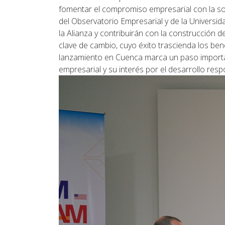
fomentar el compromiso empresarial con la sost
del Observatorio Empresarial y de la Universi
la Alianza y contribuirán con la construcción
clave de cambio, cuyo éxito trascienda los be
lanzamiento en Cuenca marca un paso importan
empresarial y su interés por el desarrollo resp