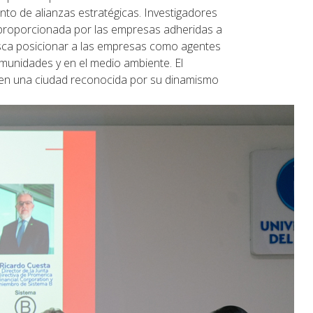
nto de alianzas estratégicas. Investigadores
ón proporcionada por las empresas adheridas a
busca posicionar a las empresas como agentes
munidades y en el medio ambiente. El
a en una ciudad reconocida por su dinamismo