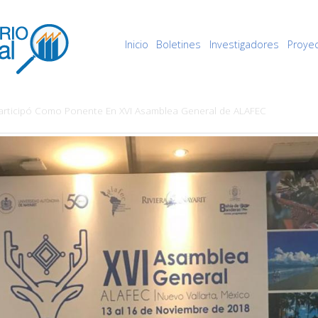
Inicio
Boletines
Investigadores
Proye
Navegación
principal
Participó Como Ponente En XVI Asamblea General de ALAFEC