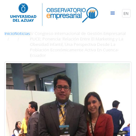
EN
Inicio
Noticias
IV Congreso Internacional de Gestión Empresarial
PUCE; Ponencia: Relación Entre El Marketing y La
Obesidad Infantil, Una Perspectiva Desde La
Población Económicamente Activa En Cuenca-
Ecuador