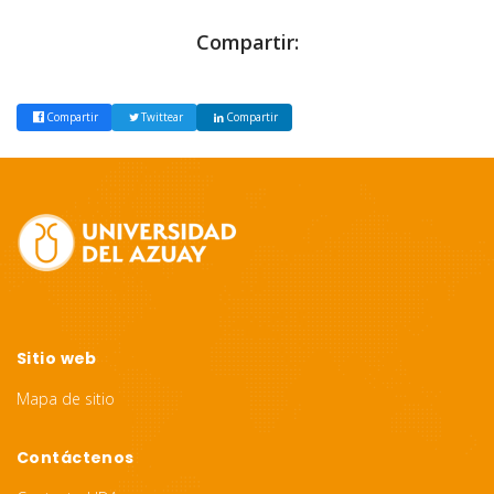
Compartir:
Compartir
Twittear
Compartir
Site
Footer
Sitio web
Mapa de sitio
Contáctenos